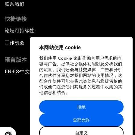
联系我们
快捷链接
论坛可持续性
工作机会
本网站使用 cookie
我们使用 Cookie 来制作贴合用户需求的内
语言版本
容与广告、提供社交媒体功能以及分析我们
的流量。我们还会与社交媒体、广告和分析
EN
ES
中文
日本語
▪
▪
▪
合作伙伴分享您对我们网站的使用情况，这
些合作伙伴可能会将此类信息与您提供给他
们或他们在您使用其服务的过程中收集的其
他信息相结合。
拒绝
隐私政策和服务条款
全部允许
站点地图
自定义
©
2026
世界经济论坛