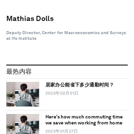
Mathias Dolls
Deputy Director, Center for Macroeconomics and Surveys
at Ifo Institute
最热内容
居家办公能省下多少通勤时间？
2023年02月01日
Here's how much commuting time
we save when working from home
2023年01月27日