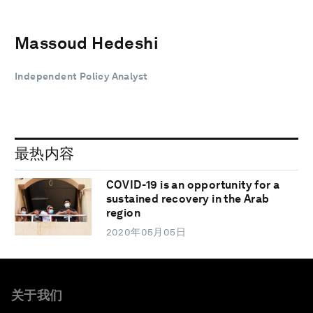
Massoud Hedeshi
Independent Policy Analyst
最热内容
COVID-19 is an opportunity for a
sustained recovery in the Arab
region
2020年05月05日
关于我们