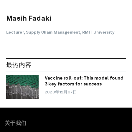
Masih Fadaki
Lecturer, Supply Chain Management, RMIT University
最热内容
Vaccine roll-out: This model found
3 key factors for success
2020年12月07日
关于我们