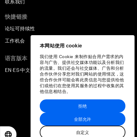
联系我们
快捷链接
论坛可持续性
工作机会
本网站使用 cookie
我们使用 Cookie 来制作贴合用户需求的内
语言版本
容与广告、提供社交媒体功能以及分析我们
的流量。我们还会与社交媒体、广告和分析
EN
ES
中文
日本語
▪
▪
▪
合作伙伴分享您对我们网站的使用情况，这
些合作伙伴可能会将此类信息与您提供给他
们或他们在您使用其服务的过程中收集的其
他信息相结合。
拒绝
隐私政策和服务条款
全部允许
站点地图
自定义
©
2026
世界经济论坛
EN
ES
中文
日本語