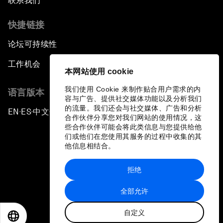
联系我们
快捷链接
论坛可持续性
工作机会
本网站使用 cookie
我们使用 Cookie 来制作贴合用户需求的内
语言版本
容与广告、提供社交媒体功能以及分析我们
的流量。我们还会与社交媒体、广告和分析
EN
ES
中文
日本語
▪
▪
▪
合作伙伴分享您对我们网站的使用情况，这
些合作伙伴可能会将此类信息与您提供给他
们或他们在您使用其服务的过程中收集的其
他信息相结合。
拒绝
隐私政策和服务条款
全部允许
站点地图
自定义
©
2026
世界经济论坛
EN
ES
中文
日本語