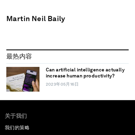
Martin Neil Baily
最热内容
Can artificial intelligence actually
increase human productivity?
2023年05月16日
关于我们
我们的策略