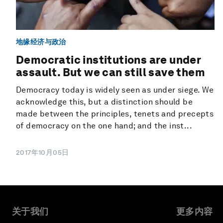
地缘经济与政治
Democratic institutions are under
assault. But we can still save them
Democracy today is widely seen as under siege. We
acknowledge this, but a distinction should be
made between the principles, tenets and precepts
of democracy on the one hand; and the inst...
2017年10月05日
关于我们
更多内容