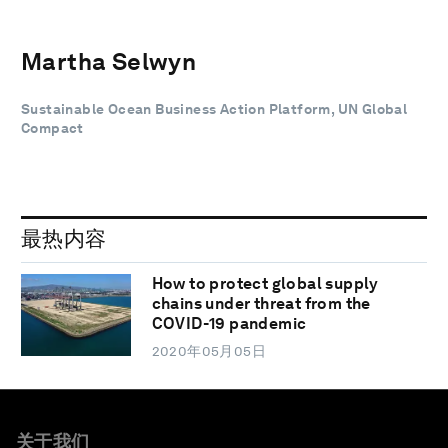
Martha Selwyn
Sustainable Ocean Business Action Platform, UN Global
Compact
最热内容
How to protect global supply
chains under threat from the
COVID-19 pandemic
2020年05月05日
关于我们