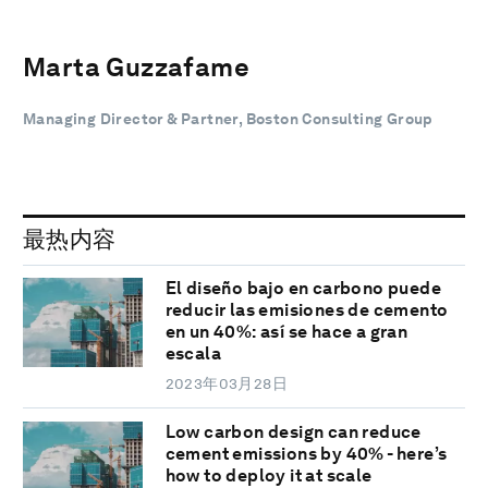
Marta Guzzafame
Managing Director & Partner, Boston Consulting Group
最热内容
El diseño bajo en carbono puede
reducir las emisiones de cemento
en un 40%: así se hace a gran
escala
2023年03月28日
Low carbon design can reduce
cement emissions by 40% - here’s
how to deploy it at scale