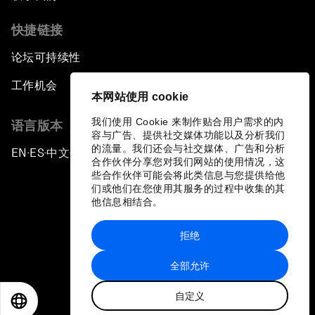
快捷链接
论坛可持续性
工作机会
本网站使用 cookie
我们使用 Cookie 来制作贴合用户需求的内
语言版本
容与广告、提供社交媒体功能以及分析我们
的流量。我们还会与社交媒体、广告和分析
EN
ES
中文
日本語
▪
▪
▪
合作伙伴分享您对我们网站的使用情况，这
些合作伙伴可能会将此类信息与您提供给他
们或他们在您使用其服务的过程中收集的其
他信息相结合。
拒绝
隐私政策和服务条款
全部允许
站点地图
自定义
©
2026
世界经济论坛
EN
ES
中文
日本語