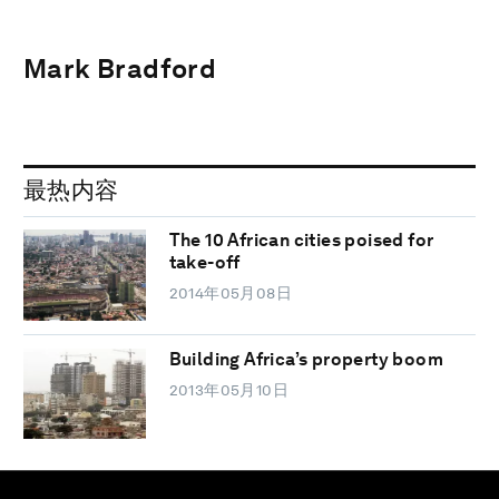
Mark Bradford
最热内容
The 10 African cities poised for
take-off
2014年05月08日
Building Africa’s property boom
2013年05月10日