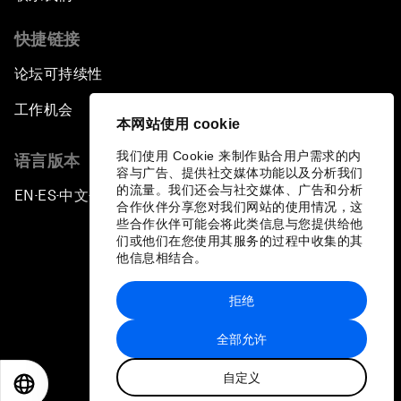
快捷链接
论坛可持续性
工作机会
本网站使用 cookie
我们使用 Cookie 来制作贴合用户需求的内
语言版本
容与广告、提供社交媒体功能以及分析我们
的流量。我们还会与社交媒体、广告和分析
EN
ES
中文
日本語
▪
▪
▪
合作伙伴分享您对我们网站的使用情况，这
些合作伙伴可能会将此类信息与您提供给他
们或他们在您使用其服务的过程中收集的其
他信息相结合。
拒绝
隐私政策和服务条款
全部允许
站点地图
自定义
©
2026
世界经济论坛
EN
ES
中文
日本語