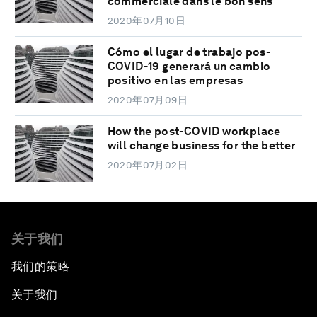
commerciale dans le bon sens
2020年07月10日
Cómo el lugar de trabajo pos-
COVID-19 generará un cambio
positivo en las empresas
2020年07月09日
How the post-COVID workplace
will change business for the better
2020年07月02日
关于我们
我们的策略
关于我们