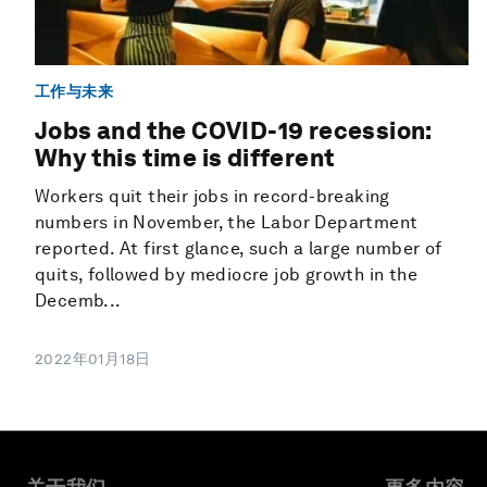
工作与未来
Jobs and the COVID-19 recession:
Why this time is different
Workers quit their jobs in record-breaking
numbers in November, the Labor Department
reported. At first glance, such a large number of
quits, followed by mediocre job growth in the
Decemb...
2022年01月18日