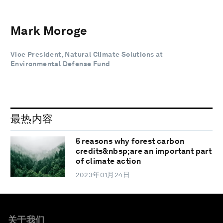
Mark Moroge
Vice President, Natural Climate Solutions at
Environmental Defense Fund
最热内容
5 reasons why forest carbon
credits&nbsp;are an important part
of climate action
2023年01月24日
关于我们