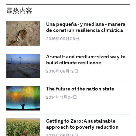
最热内容
Una pequeña - y mediana - manera
de construir resiliencia climática
2016年09月06日
A small- and medium-sized way to
build climate resilience
2016年08月12日
The future of the nation state
2014年11月07日
Getting to Zero: A sustainable
approach to poverty reduction
2012年06月13日