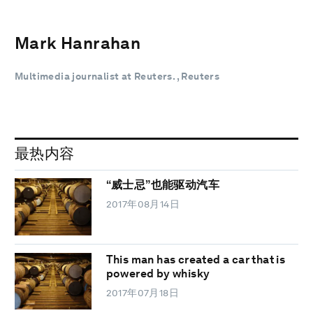
Mark Hanrahan
Multimedia journalist at Reuters. , Reuters
最热内容
“威士忌”也能驱动汽车
2017年08月14日
This man has created a car that is
powered by whisky
2017年07月18日