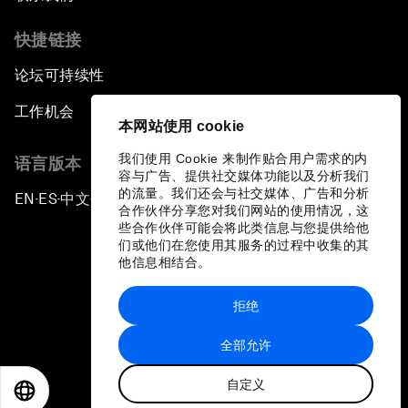
快捷链接
论坛可持续性
工作机会
本网站使用 cookie
我们使用 Cookie 来制作贴合用户需求的内
语言版本
容与广告、提供社交媒体功能以及分析我们
的流量。我们还会与社交媒体、广告和分析
EN
ES
中文
日本語
▪
▪
▪
合作伙伴分享您对我们网站的使用情况，这
些合作伙伴可能会将此类信息与您提供给他
们或他们在您使用其服务的过程中收集的其
他信息相结合。
拒绝
隐私政策和服务条款
全部允许
站点地图
自定义
©
2026
世界经济论坛
EN
ES
中文
日本語