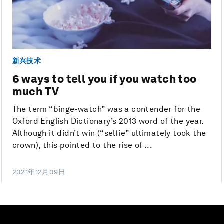
新兴技术
6 ways to tell you if you watch too
much TV
The term “binge-watch” was a contender for the
Oxford English Dictionary’s 2013 word of the year.
Although it didn’t win (“selfie” ultimately took the
crown), this pointed to the rise of ...
2021年12月09日