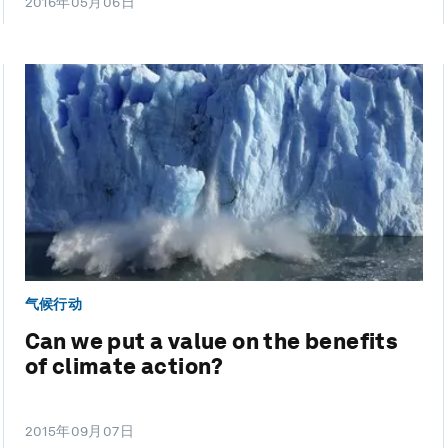
2016年05月06日
气候行动
Can we put a value on the benefits
of climate action?
2015年09月07日