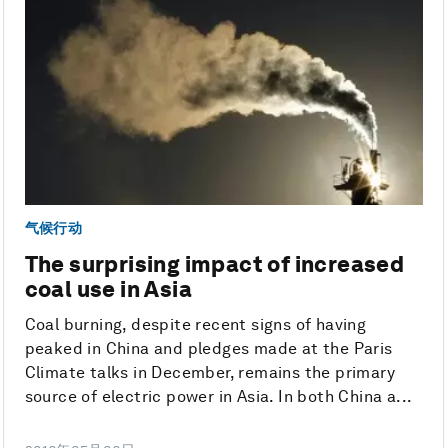
气候行动
The surprising impact of increased
coal use in Asia
Coal burning, despite recent signs of having
peaked in China and pledges made at the Paris
Climate talks in December, remains the primary
source of electric power in Asia. In both China a...