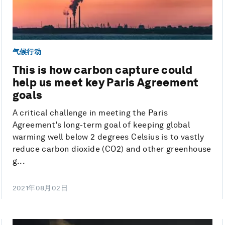
气候行动
This is how carbon capture could
help us meet key Paris Agreement
goals
A critical challenge in meeting the Paris
Agreement’s long-term goal of keeping global
warming well below 2 degrees Celsius is to vastly
reduce carbon dioxide (CO2) and other greenhouse
g...
2021年08月02日