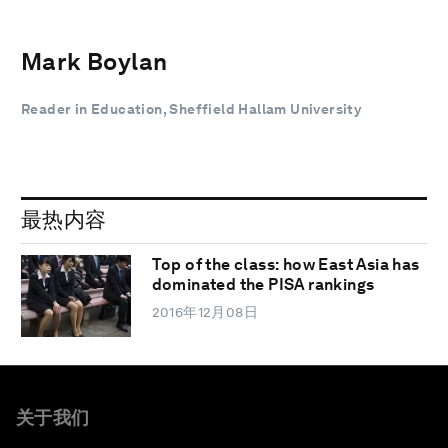
Mark Boylan
Reader in Education, Sheffield Hallam University
最热内容
Top of the class: how East Asia has
dominated the PISA rankings
2016年12月08日
关于我们