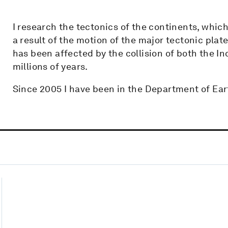
I research the tectonics of the continents, whi
a result of the motion of the major tectonic pla
has been affected by the collision of both the In
millions of years.
Since 2005 I have been in the Department of Ear