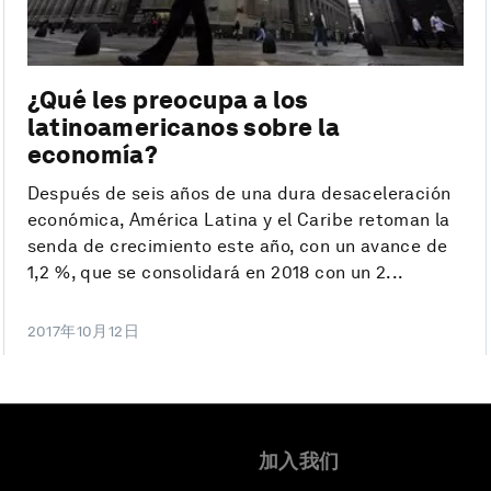
¿Qué les preocupa a los
latinoamericanos sobre la
economía?
Después de seis años de una dura desaceleración
económica, América Latina y el Caribe retoman la
senda de crecimiento este año, con un avance de
1,2 %, que se consolidará en 2018 con un 2...
2017年10月12日
加入我们