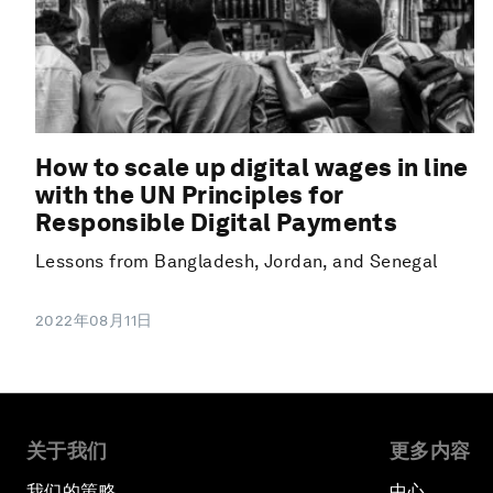
How to scale up digital wages in line
with the UN Principles for
Responsible Digital Payments
Lessons from Bangladesh, Jordan, and Senegal
2022年08月11日
关于我们
更多内容
我们的策略
中心