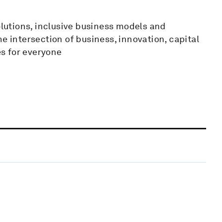
olutions, inclusive business models and
e intersection of business, innovation, capital
s for everyone