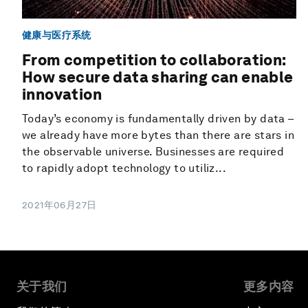
健康与医疗系统
From competition to collaboration:
How secure data sharing can enable
innovation
Today’s economy is fundamentally driven by data –
we already have more bytes than there are stars in
the observable universe. Businesses are required
to rapidly adopt technology to utiliz...
2021年06月27日
关于我们
更多内容