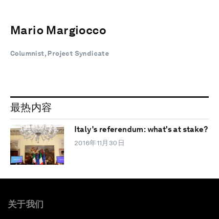
Mario Margiocco
Columnist, Project Syndicate
最热内容
Italy's referendum: what's at stake?
2016年11月30日
关于我们