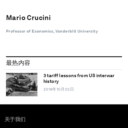
Mario Crucini
Professor of Economics, Vanderbilt University
最热内容
3 tariff lessons from US interwar
history
2018年10月02日
关于我们