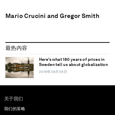
Mario Crucini and Gregor Smith
最热内容
Here's what 180 years of prices in
Sweden tell us about globalization
2016年09月06日
关于我们
我们的策略