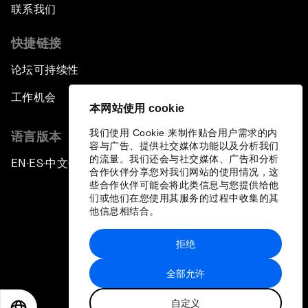
联系我们
快捷链接
论坛可持续性
工作机会
本网站使用 cookie
我们使用 Cookie 来制作贴合用户需求的内
语言版本
容与广告、提供社交媒体功能以及分析我们
的流量。我们还会与社交媒体、广告和分析
EN
ES
中文
日本語
▪
▪
▪
合作伙伴分享您对我们网站的使用情况，这
些合作伙伴可能会将此类信息与您提供给他
们或他们在您使用其服务的过程中收集的其
他信息相结合。
拒绝
隐私政策和服务条款
全部允许
站点地图
自定义
©
2026
世界经济论坛