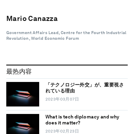
Mario Canazza
Government Affairs Lead, Centre for the Fourth Industrial
Revolution , World Economic Forum
最热内容
「テクノロジー外交」が、重要視さ
れている理由
2023年03月07日
What is tech diplomacy and why
does it matter?
2023年02月23日