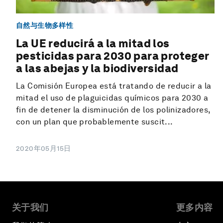
自然与生物多样性
La UE reducirá a la mitad los
pesticidas para 2030 para proteger
a las abejas y la biodiversidad
La Comisión Europea está tratando de reducir a la
mitad el uso de plaguicidas químicos para 2030 a
fin de detener la disminución de los polinizadores,
con un plan que probablemente suscit...
2020年05月15日
关于我们
更多内容