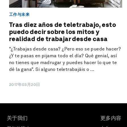
工作与未来
Tras diez años de teletrabajo, esto
puedo decir sobre los mitos y
realidad de trabajar desde casa
"¿Trabajas desde casa? ¿Pero eso se puede hacer?
¿Y te pasas en pijama todo el día? Qué genial, así
no tienes que madrugar y puedes hacer lo que te
dé la gana". Si alguno teletrabajáis o ...
2017年03月20日
关于我们
更多内容