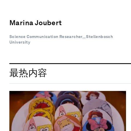
Marina Joubert
Science Communication Researcher, , Stellenbosch
University
最热内容