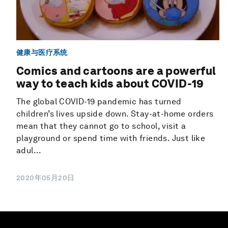
健康与医疗系统
Comics and cartoons are a powerful
way to teach kids about COVID-19
The global COVID-19 pandemic has turned
children’s lives upside down. Stay-at-home orders
mean that they cannot go to school, visit a
playground or spend time with friends. Just like
adul...
2020年05月20日