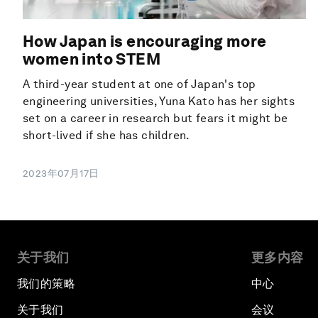
How Japan is encouraging more
women into STEM
A third-year student at one of Japan's top
engineering universities, Yuna Kato has her sights
set on a career in research but fears it might be
short-lived if she has children.
2023年07月17日
关于我们
更多内容
我们的策略
中心
关于我们
会议