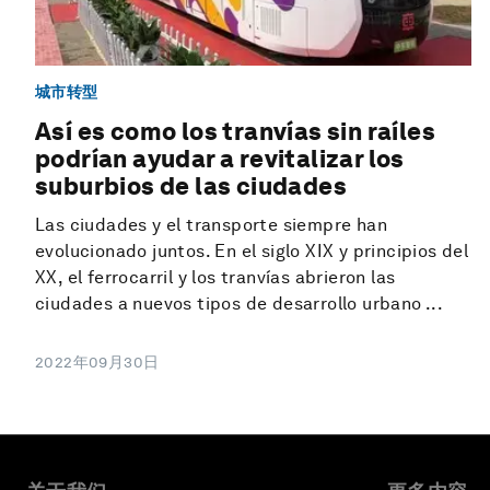
城市转型
Así es como los tranvías sin raíles
podrían ayudar a revitalizar los
suburbios de las ciudades
Las ciudades y el transporte siempre han
evolucionado juntos. En el siglo XIX y principios del
XX, el ferrocarril y los tranvías abrieron las
ciudades a nuevos tipos de desarrollo urbano ...
2022年09月30日