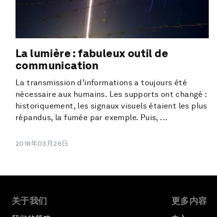
La lumière : fabuleux outil de
communication
La transmission d’informations a toujours été
nécessaire aux humains. Les supports ont changé :
historiquement, les signaux visuels étaient les plus
répandus, la fumée par exemple. Puis, ...
2018年03月26日
关于我们
更多内容