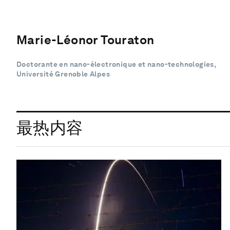
Marie-Léonor Touraton
Doctorante en nano-électronique et nano-technologies,
Université Grenoble Alpes
最热内容