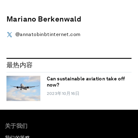
Mariano Berkenwald
@annatobinbtinternet.com
最热内容
Can sustainable aviation take off
now?
2023年10月16日
关于我们
我们的策略