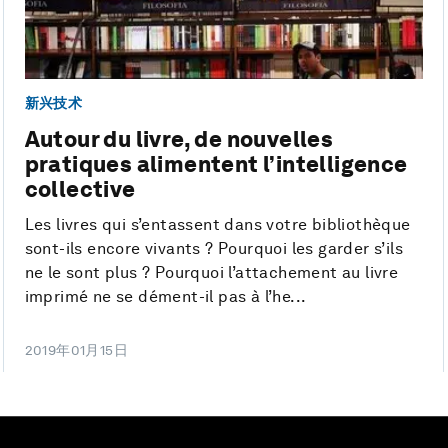
新兴技术
Autour du livre, de nouvelles
pratiques alimentent l’intelligence
collective
Les livres qui s’entassent dans votre bibliothèque
sont-ils encore vivants ? Pourquoi les garder s’ils
ne le sont plus ? Pourquoi l’attachement au livre
imprimé ne se dément-il pas à l’he...
2019年01月15日