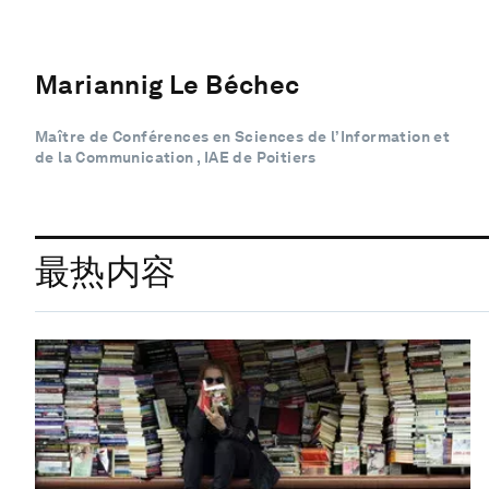
Mariannig Le Béchec
Maître de Conférences en Sciences de l’Information et
de la Communication , IAE de Poitiers
最热内容