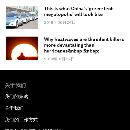
This is what China’s ‘green-tech
megalopolis’ will look like
2019年06月24日
Why heatwaves are the silent killers
more devastating than
hurricanes&nbsp;&nbsp;
2019年01月07日
关于我们
我们的策略
关于我们
我们的工作方式