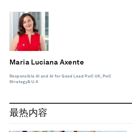
Maria Luciana Axente
Responsible AI and AI for Good Lead PwC UK, PwC
Strategy& U.K
最热内容