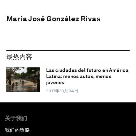
María José González Rivas
最热内容
Las ciudades del futuro en América
Latina: menos autos, menos
jóvenes
2017年10月04日
关于我们
我们的策略