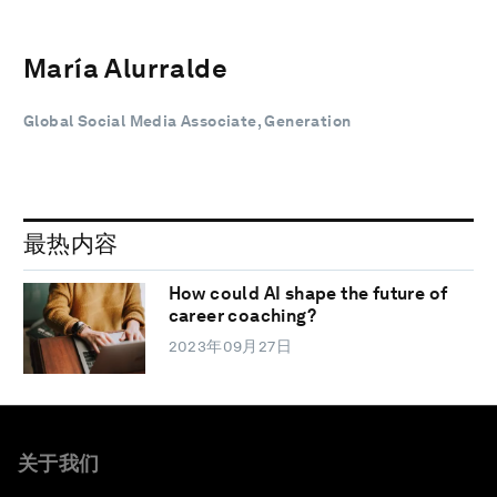
María Alurralde
Global Social Media Associate, Generation
最热内容
How could AI shape the future of
career coaching?
2023年09月27日
关于我们