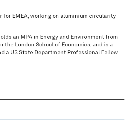
or for EMEA, working on aluminium circularity
 holds an MPA in Energy and Environment from
m the London School of Economics, and is a
and a US State Department Professional Fellow