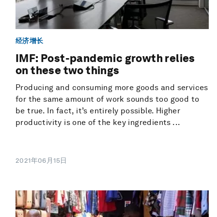
经济增长
IMF: Post-pandemic growth relies
on these two things
Producing and consuming more goods and services
for the same amount of work sounds too good to
be true. In fact, it’s entirely possible. Higher
productivity is one of the key ingredients ...
2021年06月15日