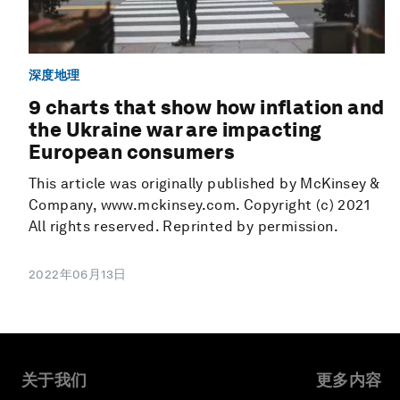
深度地理
9 charts that show how inflation and
the Ukraine war are impacting
European consumers
This article was originally published by McKinsey &
Company, www.mckinsey.com. Copyright (c) 2021
All rights reserved. Reprinted by permission.
2022年06月13日
关于我们
更多内容