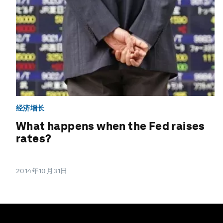
经济增长
What happens when the Fed raises
rates?
2014年10月31日