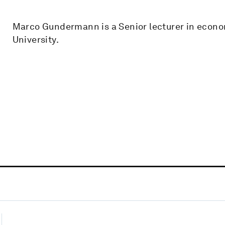
Marco Gundermann is a Senior lecturer in econo
University.