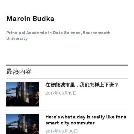
Marcin Budka
Principal Academic in Data Science, Bournemouth
University
最热内容
在智能城市里，我们怎样上下班？
2017年06月15日
Here's what a day is really like for a
smart-city commuter
2017年06月08日