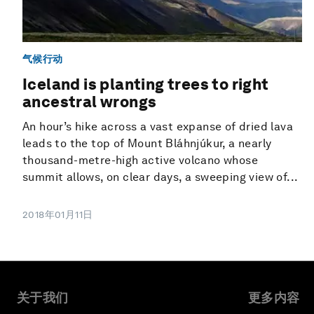
气候行动
Iceland is planting trees to right
ancestral wrongs
An hour’s hike across a vast expanse of dried lava
leads to the top of Mount Bláhnjúkur, a nearly
thousand-metre-high active volcano whose
summit allows, on clear days, a sweeping view of...
2018年01月11日
关于我们
更多内容