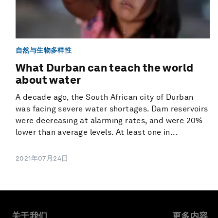
自然与生物多样性
What Durban can teach the world
about water
A decade ago, the South African city of Durban
was facing severe water shortages. Dam reservoirs
were decreasing at alarming rates, and were 20%
lower than average levels. At least one in...
2021年07月24日
关于我们
更多内容