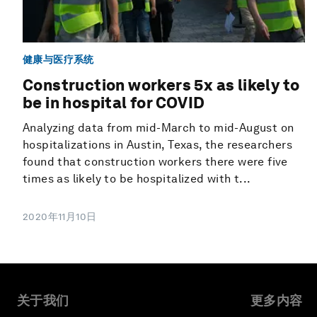
健康与医疗系统
Construction workers 5x as likely to
be in hospital for COVID
Analyzing data from mid-March to mid-August on
hospitalizations in Austin, Texas, the researchers
found that construction workers there were five
times as likely to be hospitalized with t...
2020年11月10日
关于我们
更多内容