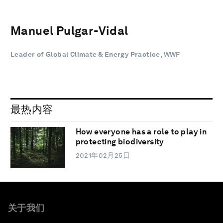
Manuel Pulgar-Vidal
Leader of Global Climate & Energy Practice, WWF
最热内容
How everyone has a role to play in
protecting biodiversity
2021年02月25日
关于我们