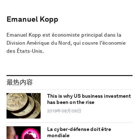
Emanuel Kopp
Emanuel Kopp est économiste principal dans la
Division Amérique du Nord, qui couvre l'économie
des États-Unis.
最热内容
This is why US business investment
has been on the rise
2019年08月09日
La cyber-défense doit être
mondiale